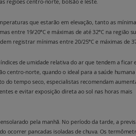
s regiões centro-norte, bolsão e leste.
peraturas que estarão em elevação, tanto as mínim
as entre 19/20°C e máximas de até 32°C na região sul
dem registrar mínimas entre 20/25°C e máximas de 37
ndices de umidade relativa do ar que tendem a ficar 
ião centro-norte, quando o ideal para a saúde humana
orto do tempo seco, especialistas recomendam aument
entes e evitar exposição direta ao sol nas horas mais
ensolarado pela manhã. No período da tarde, a previ
do ocorrer pancadas isoladas de chuva. Os termômet