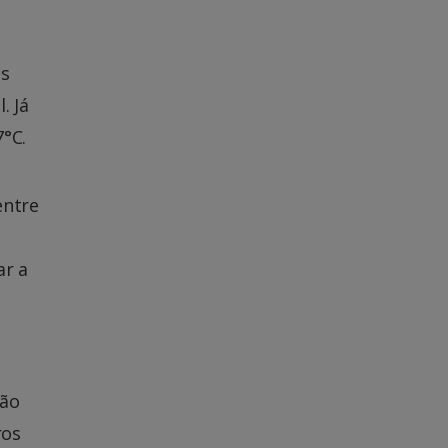
as
. Já
°C.
entre
ar a
são
ros