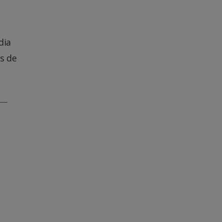
dia
s de