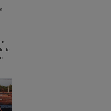
ja
 no
de de
no