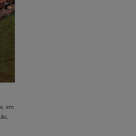
te, em
são,