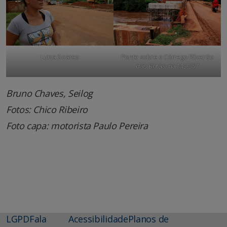
Luiza Soares
Ponte sobre o Córrego Ribeirão
das Botas, na MS-357
Bruno Chaves, Seilog
Fotos: Chico Ribeiro
Foto capa: motorista Paulo Pereira
LGPD
Fala
Acessibilidade
Planos de