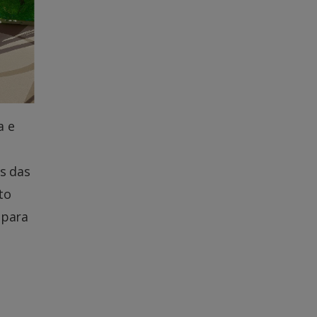
a e
os das
to
 para