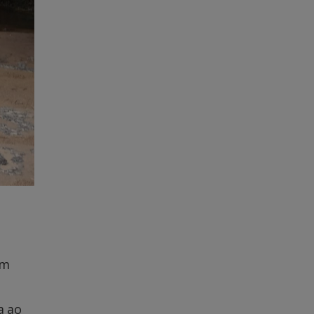
um
a ao