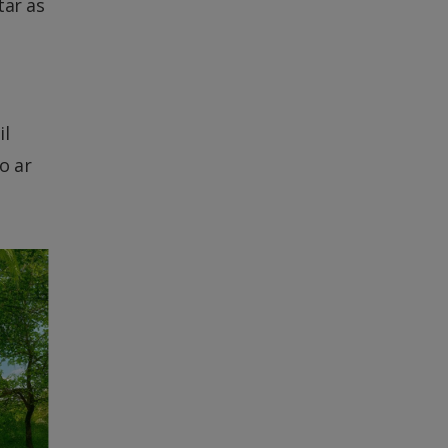
tar as
il
o ar