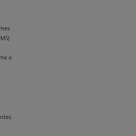
omes
-MS)
rme o
antes.