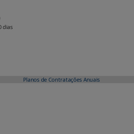
m
0 dias
Planos de Contratações Anuais