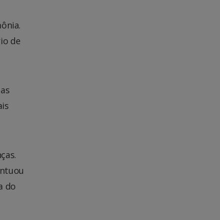
ônia.
io de
das
ais
ças.
ontuou
a do