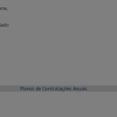
ana,
lado
Planos de Contratações Anuais