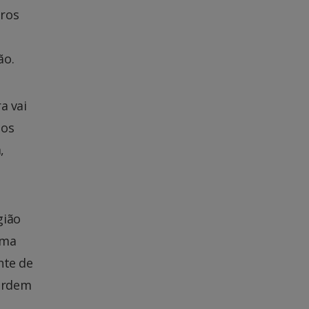
tros
ão.
a vai
 os
,
gião
uma
nte de
 ordem