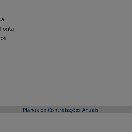
da
 Ponta
 os
Planos de Contratações Anuais