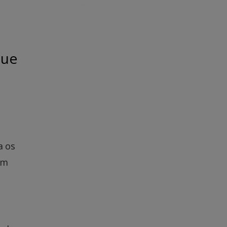
que
a os
em