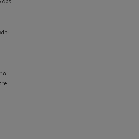
o das
nda-
r o
tre