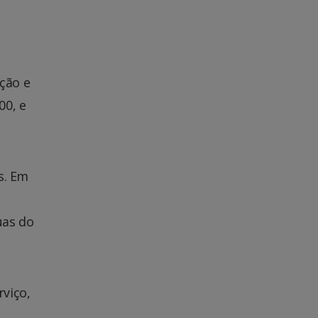
ção e
00, e
s. Em
uas do
viço,