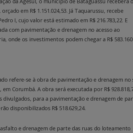
ação da Agesul, o município de Bataguassu receberá 
 orçado em R$ 1.151.024,53. Já Taquarussu, recebe
ro I, cujo valor está estimado em R$ 216.783,22. E
iada com pavimentação e drenagem no acesso ao
ria, onde os investimentos podem chegar a R$ 583.160
lgado refere-se à obra de pavimentação e drenagem no 
, em Corumbá. A obra será executada por R$ 928.818,7
 divulgados, para a pavimentação e drenagem de par
erão disponibilizados R$ 518.629,24.
 asfalto e drenagem de parte das ruas do loteamento