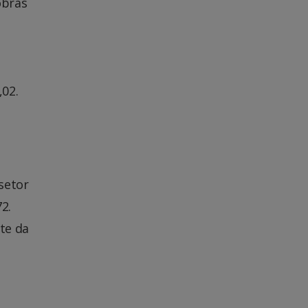
obras
,02.
setor
2.
te da