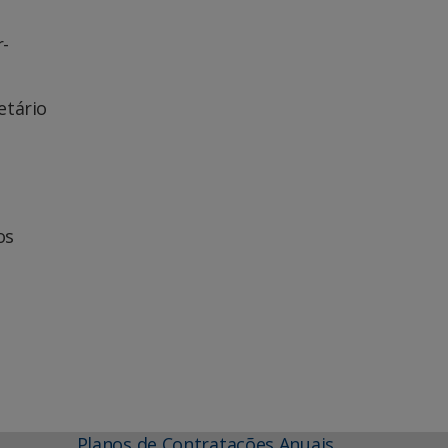
r-
etário
os
Planos de Contratações Anuais