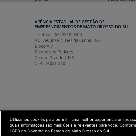
AGÊNCIA ESTADUAL DE GESTÃO DE
EMPREENDIMENTOS DE MATO GROSSO DO SUL
Telefone: (67) 3318-5300
Av. Des. José Nunes da Cunha, 337
Bloco XIV
Parque dos Poderes
Campo Grande | MS
CEP: 79.031-310
Utilizamos cookies para permitir uma melhor experiência em noss
quais informações são mais úteis e relevantes para você. Confor
SETDIG | Secretaria-Executiva de Trans
LGPD no Governo do Estado de Mato Grosso do Sul.