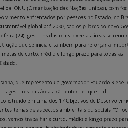
vel da ONU (Organização das Nações Unidas), com fo
volvimento enfrentados por pessoas no Estado, no Bra
tentável global até 2030, são os pilares do novo G
-feira (24), gestores das mais diversas áreas se reuni
strução que se inicia e também para reforçar a impor
r metas de curto, médio e longo prazo para todas as
Estado.
sinha, que representou o governador Eduardo Riedel 
 os gestores das áreas irão entender que todo o
 construído em cima dos 17 Objetivos de Desenvolvim
ntes temas de aspectos ambientais ou sociais. “O foc
os, vamos trabalhar a curto, médio e longo prazo par
o que vai conseguir diminuir drasticamente a pobrez