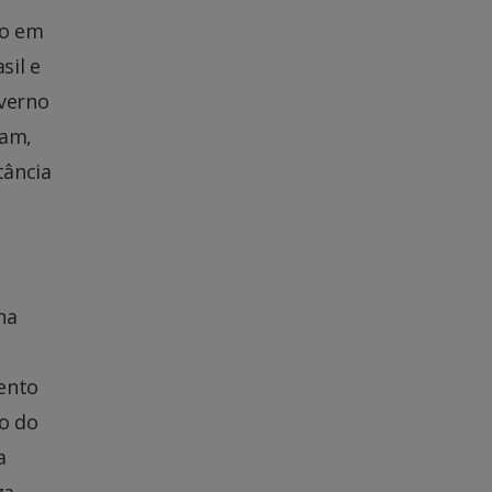
co em
sil e
overno
ram,
tância
na
ento
o do
a
a,