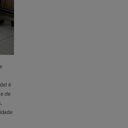
e
del é
se de
,
lidade