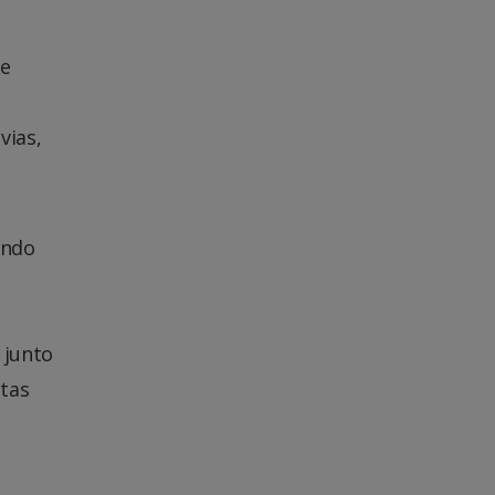
de
vias,
ando
 junto
itas