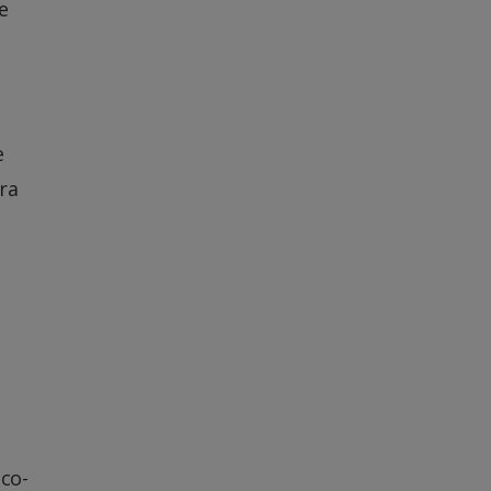
e
e
ra
co-