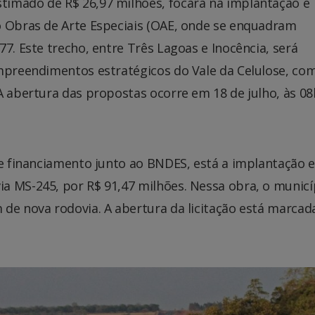
timado de R$ 26,97 milhões, focará na implantação e
o Obras de Arte Especiais (OAE, onde se enquadram
7. Este trecho, entre Três Lagoas e Inocência, será
empreendimentos estratégicos do Vale da Celulose, co
A abertura das propostas ocorre em 18 de julho, às 0
de financiamento junto ao BNDES, está a implantação e
a MS-245, por R$ 91,47 milhões. Nessa obra, o municí
de nova rodovia. A abertura da licitação está marcad