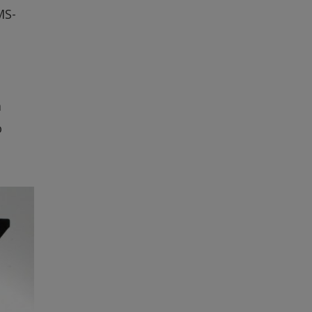
MS-
m
o