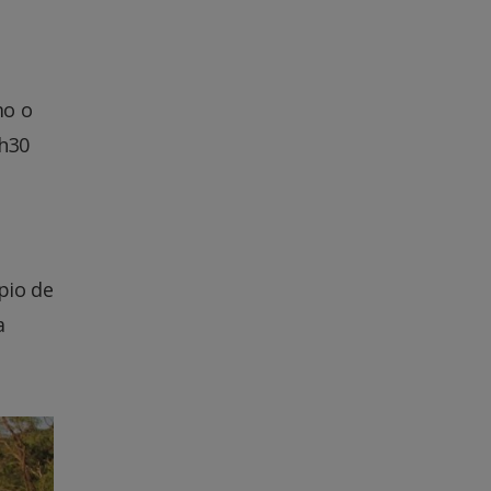
mo o
8h30
pio de
a