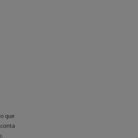
do que
 conta
o.