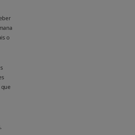
eber
emana
is o
os
es
e que
,