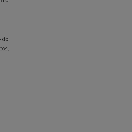
o do
cos,