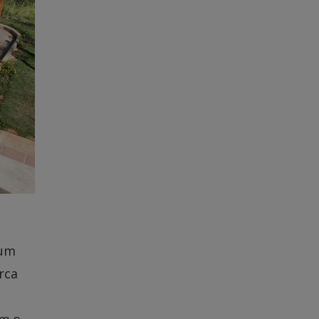
 um
rca
om o