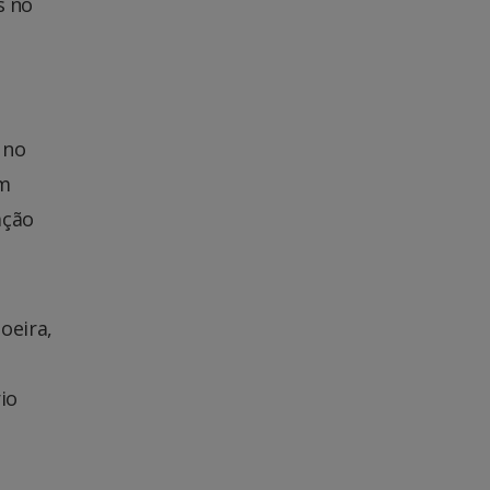
s no
 no
ém
ação
oeira,
io