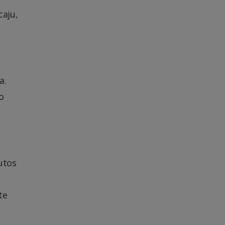
caju,
a.
o
utos
te