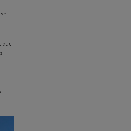
er,
, que
o
o