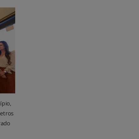
ípio,
metros
rado