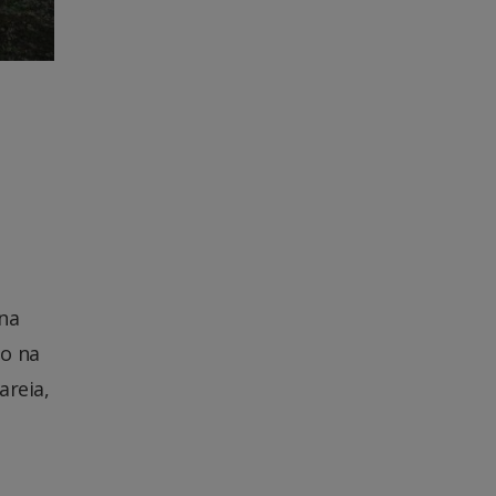
 na
do na
areia,