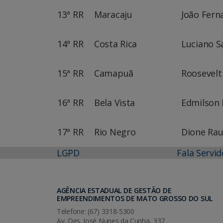
13ª RR
Maracaju
João Ferna
14ª RR
Costa Rica
Luciano Sa
15ª RR
Camapuã
Roosevelt
16ª RR
Bela Vista
Edmilson 
17ª RR
Rio Negro
Dione Rau
LGPD
Fala Servid
AGÊNCIA ESTADUAL DE GESTÃO DE
EMPREENDIMENTOS DE MATO GROSSO DO SUL
Telefone: (67) 3318-5300
Av. Des. José Nunes da Cunha, 337