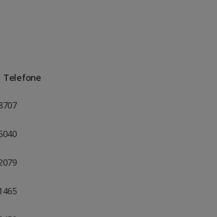
l Telefone
-8707
-5040
-2079
-1465