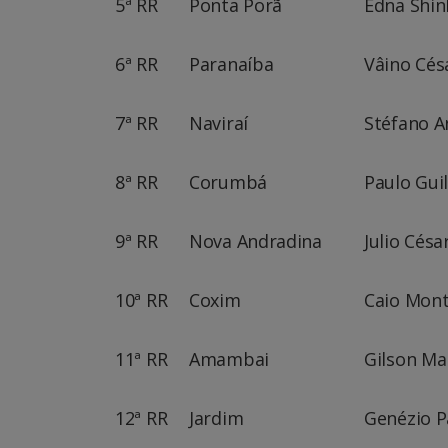
5ª RR
Ponta Porã
Edna Shin
6ª RR
Paranaíba
Vâino Cés
7ª RR
Naviraí
Stéfano A
8ª RR
Corumbá
Paulo Gui
9ª RR
Nova Andradina
Julio Cés
10ª RR
Coxim
Caio Mont
11ª RR
Amambai
Gilson Ma
12ª RR
Jardim
Genézio P