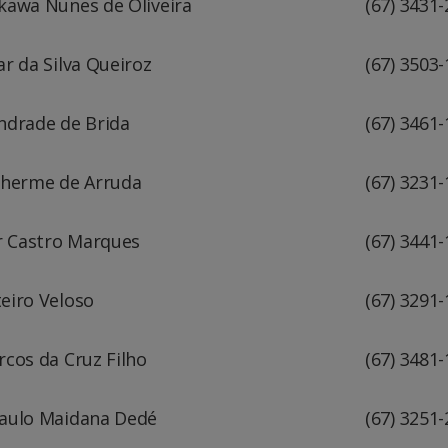
kawa Nunes de Oliveira
(67) 3431
ar da Silva Queiroz
(67) 3503
ndrade de Brida
(67) 3461
lherme de Arruda
(67) 3231
ar Castro Marques
(67) 3441
eiro Veloso
(67) 3291
rcos da Cruz Filho
(67) 3481
aulo Maidana Dedé
(67) 3251