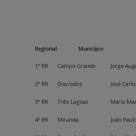
Regional Mun
1ª RR
Campo Grande
Jorge Aug
2ª RR
Dourados
José Carl
3ª RR
Três Lagoas
Mario Mar
4ª RR
Miranda
João Paul