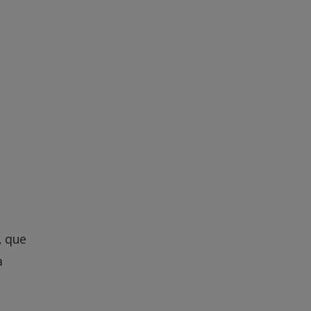
, que
a