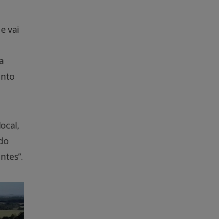
e vai
a
ento
ocal,
ndo
ntes”.