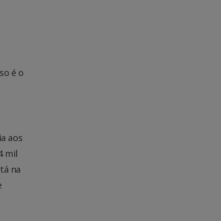
so é o
ia aos
4 mil
tá na
e