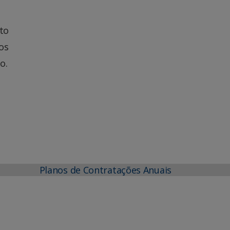
to
os
o.
Planos de Contratações Anuais