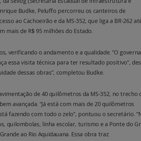
, da Seilog (Secretaria Estadual de Infraestrutura e
nrique Budke, Peluffo percorreu os canteiros de
esso ao Cachoeirão e da MS-352, que liga a BR-262 at
em mais de R$ 95 milhões do Estado.
os, verificando o andamento e a qualidade. “O govern
a essa visita técnica para ter resultado positivo”, de
inuidade dessas obras”, completou Budke.
avimentação de 40 quilômetros da MS-352, no trecho 
 bem avançada. “Já está com mais de 20 quilômetros
tá fazendo com todo o zelo”, pontuou o secretário. “
, quilombolas, linha escolar, turismo e a Ponte do G
Grande ao Rio Aquidauana. Essa obra traz