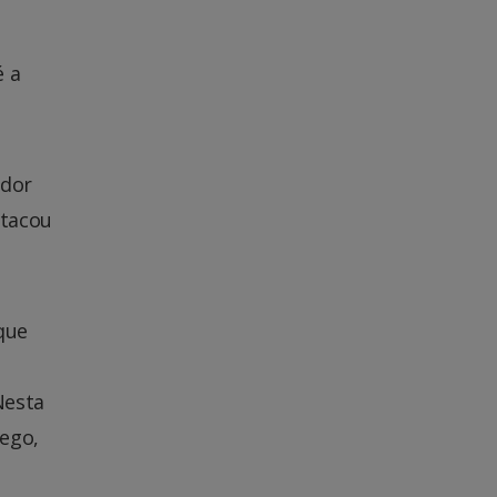
é a
ador
stacou
que
Nesta
rego,