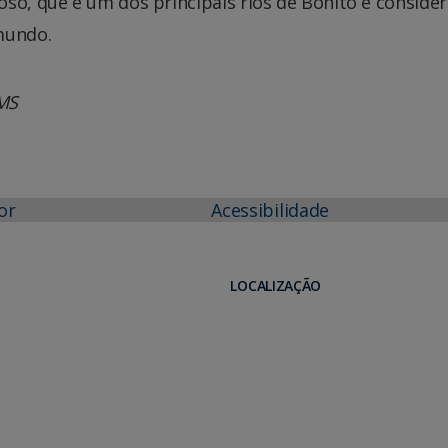
so, que é um dos principais rios de Bonito e conside
mundo.
MS
or
Acessibilidade
LOCALIZAÇÃO