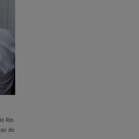
do Rio
sso do