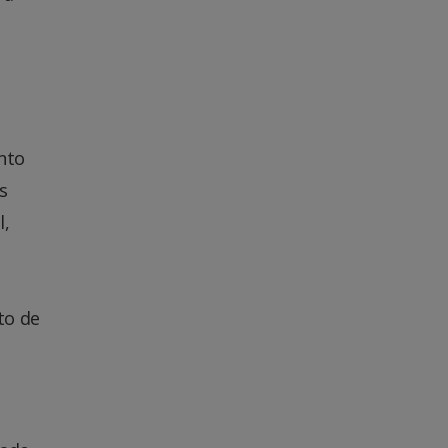
nto
s
l,
to de