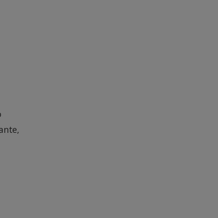
o
ante,