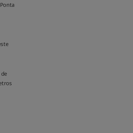
 Ponta
este
 de
etros