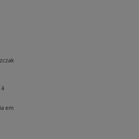
szczak
 à
ia em