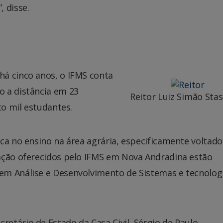
 disse.
á cinco anos, o IFMS conta
 a distância em 23
Reitor Luiz Simão Sta
to mil estudantes.
ca no ensino na área agrária, especificamente voltado
ação oferecidos pelo IFMS em Nova Andradina estão
em Análise e Desenvolvimento de Sistemas e tecnolog
tário de Estado da Casa Civil, Sérgio de Paulo,