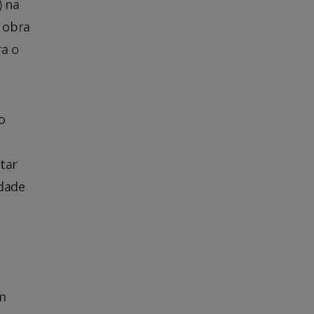
) na
 obra
ra o
o
atar
idade
em