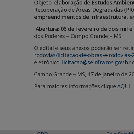
Objeto:
elaboração de Estudos Ambienta
Recuperação de Áreas Degradadas (PRA
empreendimentos de infraestrutura, e
Abertura: 06 de fevereiro de dois mil e 
dos Poderes – Campo Grande – MS.
O edital e seus anexos poderão ser reti
rodovias/licitacao-de-obras-e-rodovias-
eletrônico:
licitacao@seinfra.ms.gov.br
o
Campo Grande – MS, 17 de janeiro de 20
Para maiores informações clique
AQUI
LGPD
Fala Servid