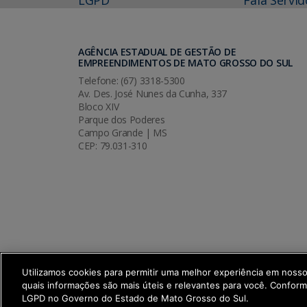
AGÊNCIA ESTADUAL DE GESTÃO DE
EMPREENDIMENTOS DE MATO GROSSO DO SUL
Telefone: (67) 3318-5300
Av. Des. José Nunes da Cunha, 337
Bloco XIV
Parque dos Poderes
Campo Grande | MS
CEP: 79.031-310
Utilizamos cookies para permitir uma melhor experiência em noss
quais informações são mais úteis e relevantes para você. Confor
SETDIG | Secretaria-Executiva de Trans
LGPD no Governo do Estado de Mato Grosso do Sul.