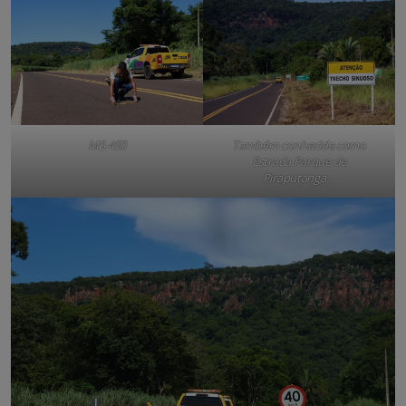
MS-450
Também conhecida como
Estrada Parque de
Piraputanga
…