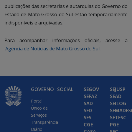
publicações das secretarias e autarquias do Governo do
Estado de Mato Grosso do Sul estão temporariamente
indisponíveis e arquivadas.
Para acompanhar informações oficiais, acesse a
Agência de Notícias de Mato Grosso do Sul
.
GOVERNO
SOCIAL
SEGOV
SEJUSP
SEFAZ
SEAD
Portal
SAD
SEILOG
Único de
SED
SEMADES
Serviços
SES
SETESC
Transparência
CGE
PGE
Diário
CASA
SEC